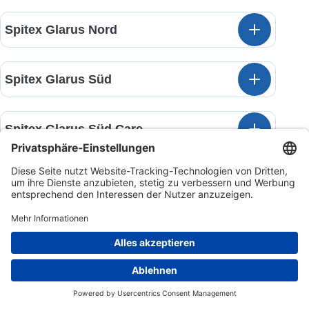
Spitex Glarus Nord
Spitex Glarus Süd
Spitex Glarus Süd Care
Spitex Glattal
Spitex Gossau
Zum Anfa
Spitex Grabs-Gams