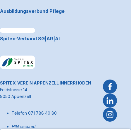
Footerbereich
Ausbildungsverbund Pflege
Link zum Premiumpartner: Allianz
Spitex-Verband SG|AR|AI
Link zum Premiumpartner: Allianz
~Kontaktinformationen
SPITEX-VEREIN APPENZELL INNERRHODEN
Feldstrasse 14
9050 Appenzell
Telefon 071 788 40 80
HIN secured