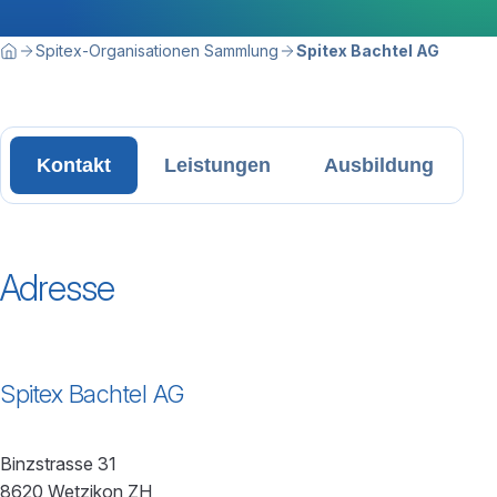
Breadcrumbnavigation
Sie befinden sich hier:
Spitex-Organisationen Sammlung
Spitex Bachtel AG
Home
Kontakt
Leistungen
Ausbildung
Adresse
Spitex Bachtel AG
Binzstrasse 31
8620 Wetzikon ZH