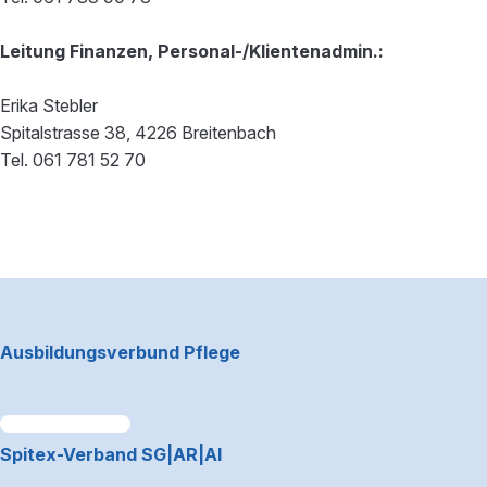
Leitung Finanzen, Personal-/Klientenadmin.:
Erika Stebler
Spitalstrasse 38, 4226 Breitenbach
Tel. 061 781 52 70
Footerbereich
Ausbildungsverbund Pflege
Link zum Premiumpartner: Allianz
Spitex-Verband SG|AR|AI