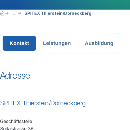
Breadcrumbnavigation
Sie befinden sich hier:
SPITEX Thierstein/Dorneckberg
...
Home
Kontakt
Leistungen
Ausbildung
Adresse
SPITEX Thierstein/Dorneckberg
Geschäftsstelle
Spitalstrasse 38