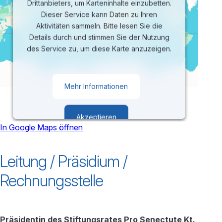
Drittanbieters, um Karteninhalte einzubetten.
Dieser Service kann Daten zu Ihren
Aktivitäten sammeln. Bitte lesen Sie die
Details durch und stimmen Sie der Nutzung
des Service zu, um diese Karte anzuzeigen.
Mehr Informationen
Akzeptieren
In Google Maps öffnen
powered by
Usercentrics Consent
Leitung / Präsidium /
Management Platform
Rechnungsstelle
Präsidentin des Stiftungsrates Pro Senectute Kt.