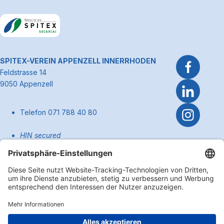
Link zum Premiumpartner: Allianz
~Kontaktinformationen
SPITEX-VEREIN APPENZELL INNERRHODEN
Feldstrasse 14
9050 Appenzell
Telefon 071 788 40 80
HIN secured
pflege@spitexai.ch (Dienstleistungen)
info@spitexai.ch (allgemein)
Kontakt
Zum Anfa