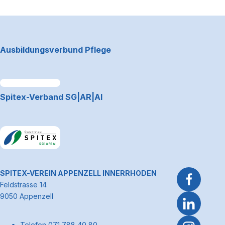
Footerbereich
Ausbildungsverbund Pflege
Link zum Premiumpartner: Allianz
Spitex-Verband SG|AR|AI
Link zum Premiumpartner: Allianz
~Kontaktinformationen
SPITEX-VEREIN APPENZELL INNERRHODEN
Feldstrasse 14
9050 Appenzell
Telefon 071 788 40 80