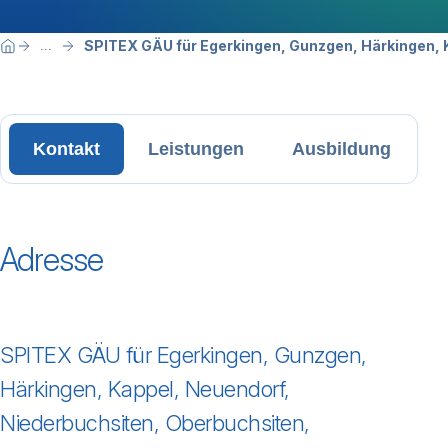
Breadcrumbnavigation
Sie befinden sich hier:
SPITEX GÄU für Egerkingen, Gunzgen, Härkingen, 
...
Home
Kontakt
Leistungen
Ausbildung
Adresse
SPITEX GÄU für Egerkingen, Gunzgen,
Härkingen, Kappel, Neuendorf,
Niederbuchsiten, Oberbuchsiten,