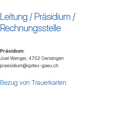
powered by
Usercentrics Consent
Leitung / Präsidium /
Management Platform
Rechnungsstelle
Präsidium:
Joel Wenger, 4702 Oensingen
praesidium@spitex-gaeu.ch
Bezug von Trauerkarten