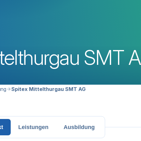
ttelthurgau SMT 
avigation
ung
Spitex Mittelthurgau SMT AG
kt
Leistungen
Ausbildung