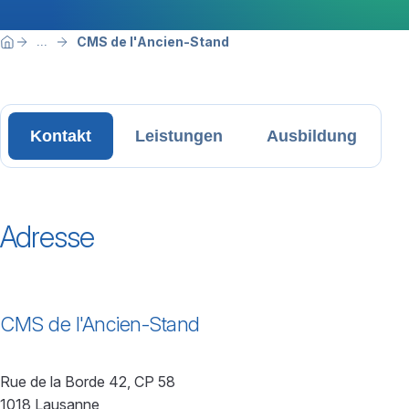
Breadcrumbnavigation
Sie befinden sich hier:
CMS de l'Ancien-Stand
...
Home
Kontakt
Leistungen
Ausbildung
Adresse
CMS de l'Ancien-Stand
Rue de la Borde 42, CP 58
1018 Lausanne