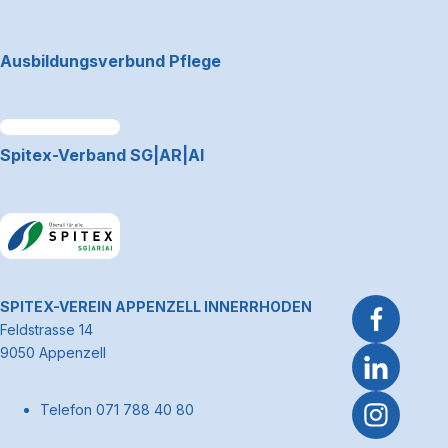
Footerbereich
Ausbildungsverbund Pflege
Link zum Premiumpartner: Allianz
Spitex-Verband SG|AR|AI
Link zum Premiumpartner: Allianz
~Kontaktinformationen
SPITEX-VEREIN APPENZELL INNERRHODEN
Feldstrasse 14
9050 Appenzell
Telefon 071 788 40 80