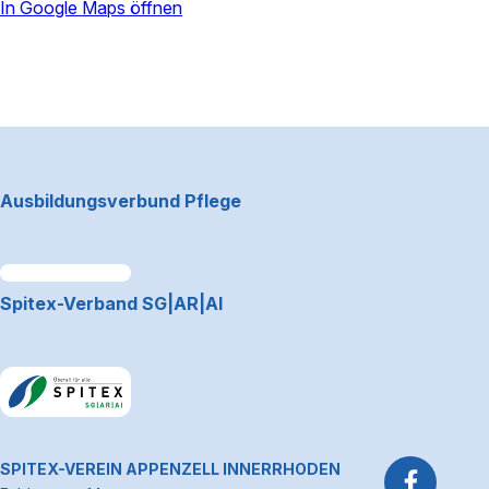
In Google Maps öffnen
powered by
Usercentrics Consent
Management Platform
Footerbereich
Ausbildungsverbund Pflege
Link zum Premiumpartner: Allianz
Spitex-Verband SG|AR|AI
Link zum Premiumpartner: Allianz
~Kontaktinformationen
SPITEX-VEREIN APPENZELL INNERRHODEN