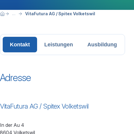
Breadcrumbnavigation
Sie befinden sich hier:
VitaFutura AG / Spitex Volketswil
...
Home
Kontakt
Leistungen
Ausbildung
Adresse
VitaFutura AG / Spitex Volketswil
In der Au 4
8604 Volketswil