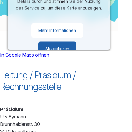
Details durch und stimmen Sie der Nutzung
des Service zu, um diese Karte anzuzeigen.
Mehr Informationen
Akzeptieren
In Google Maps öffnen
powered by
Usercentrics Consent
Leitung / Präsidium /
Management Platform
Rechnungsstelle
Präsidium:
Urs Eymann
Brunnhaldenstr. 30
3510 Konolfingen