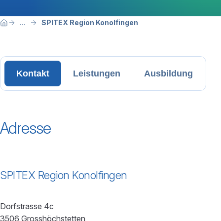
Breadcrumbnavigation
Sie befinden sich hier:
SPITEX Region Konolfingen
...
Home
Kontakt
Leistungen
Ausbildung
Adresse
SPITEX Region Konolfingen
Dorfstrasse 4c
3506 Grosshöchstetten