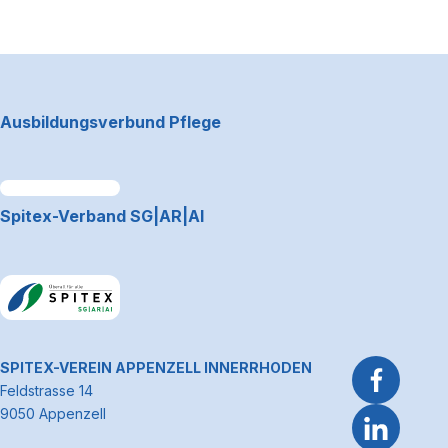
Footerbereich
Ausbildungsverbund Pflege
Link zum Premiumpartner: Allianz
Spitex-Verband SG|AR|AI
Link zum Premiumpartner: Allianz
~Kontaktinformationen
SPITEX-VEREIN APPENZELL INNERRHODEN
Feldstrasse 14
9050 Appenzell