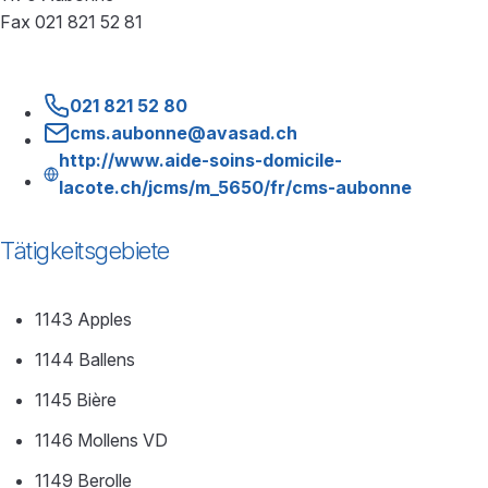
Fax 021 821 52 81
021 821 52 80
cms.aubonne@avasad.ch
http://www.aide-soins-domicile-
lacote.ch/jcms/m_5650/fr/cms-aubonne
Tätigkeitsgebiete
1143 Apples
1144 Ballens
1145 Bière
1146 Mollens VD
1149 Berolle