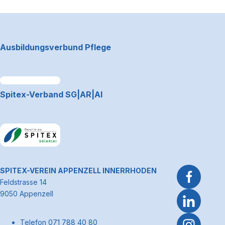
Footerbereich
Ausbildungsverbund Pflege
Link zum Premiumpartner: Allianz
Spitex-Verband SG|AR|AI
Link zum Premiumpartner: Allianz
~Kontaktinformationen
SPITEX-VEREIN APPENZELL INNERRHODEN
Feldstrasse 14
9050 Appenzell
Telefon 071 788 40 80