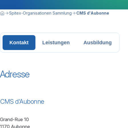
Breadcrumbnavigation
Sie befinden sich hier:
Spitex-Organisationen Sammlung
CMS d'Aubonne
Home
Kontakt
Leistungen
Ausbildung
Adresse
CMS d'Aubonne
Grand-Rue 10
1170 Aubonne