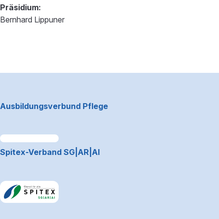
Präsidium:
Bernhard Lippuner
Footerbereich
Ausbildungsverbund Pflege
Link zum Premiumpartner: Allianz
Spitex-Verband SG|AR|AI
Link zum Premiumpartner: Allianz