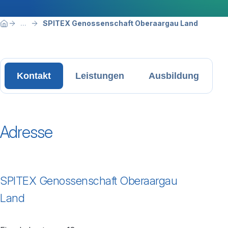
Breadcrumbnavigation
Sie befinden sich hier:
SPITEX Genossenschaft Oberaargau Land
...
Home
Kontakt
Leistungen
Ausbildung
Adresse
SPITEX Genossenschaft Oberaargau
Land