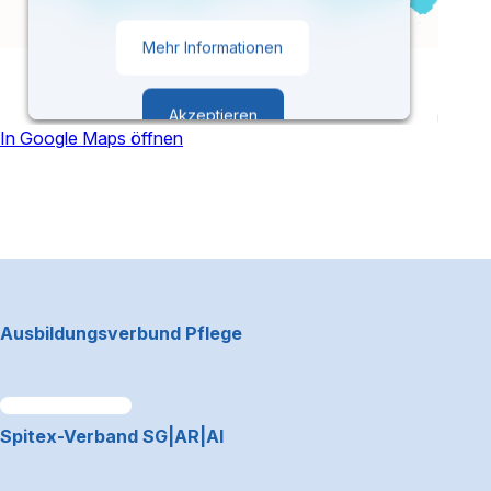
Mehr Informationen
Akzeptieren
In Google Maps öffnen
powered by
Usercentrics Consent
Management Platform
Footerbereich
Ausbildungsverbund Pflege
Link zum Premiumpartner: Allianz
Spitex-Verband SG|AR|AI