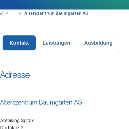
Breadcrumbnavigation
Sie befinden sich hier:
Alterszentrum Baumgarten AG
...
Home
Kontakt
Leistungen
Ausbildung
Adresse
Alterszentrum Baumgarten AG
Abteilung Spitex
Dorfplatz 3