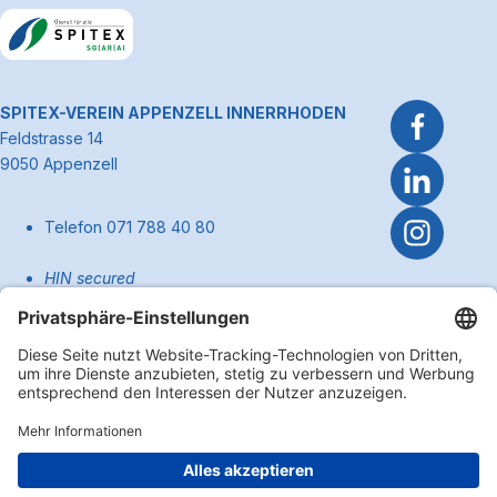
Link zum Premiumpartner: Allianz
~Kontaktinformationen
SPITEX-VEREIN APPENZELL INNERRHODEN
Feldstrasse 14
9050 Appenzell
Telefon 071 788 40 80
HIN secured
pflege@spitexai.ch (Dienstleistungen)
info@spitexai.ch (allgemein)
Kontakt
Zum Anfa
Impressum
Disclaimer
Datenschutzerklärung