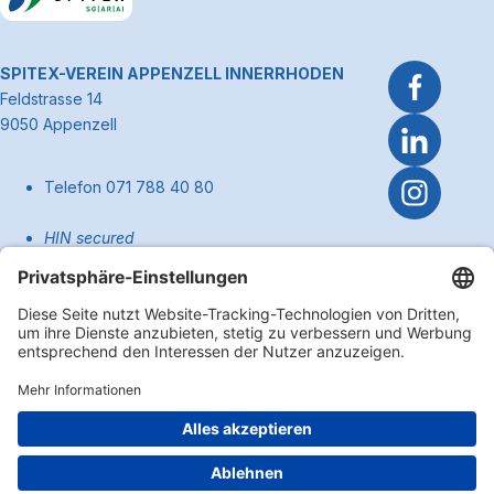
Link zum Premiumpartner: Allianz
~Kontaktinformationen
SPITEX-VEREIN APPENZELL INNERRHODEN
Feldstrasse 14
9050 Appenzell
Telefon 071 788 40 80
HIN secured
pflege@spitexai.ch (Dienstleistungen)
info@spitexai.ch (allgemein)
Kontakt
Zum Anfa
Impressum
Disclaimer
Datenschutzerklärung
Cookie Einstellungen