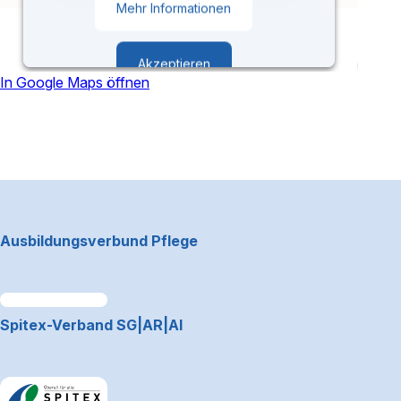
Mehr Informationen
Akzeptieren
In Google Maps öffnen
powered by
Usercentrics Consent
Management Platform
Footerbereich
Ausbildungsverbund Pflege
Link zum Premiumpartner: Allianz
Spitex-Verband SG|AR|AI