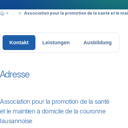
Breadcrumbnavigation
Sie befinden sich hier:
Association pour la promotion de la santé et le ma
...
Home
Kontakt
Leistungen
Ausbildung
Adresse
Association pour la promotion de la santé
et le maintien à domicile de la couronne
lausannoise