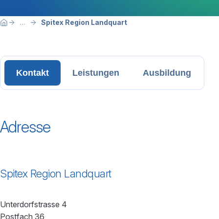
Breadcrumbnavigation
Sie befinden sich hier:
Spitex Region Landquart
...
Home
Kontakt
Leistungen
Ausbildung
Adresse
Spitex Region Landquart
Unterdorfstrasse 4
Postfach 36