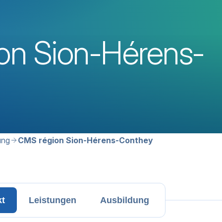
on Sion-Hérens-
avigation
ung
CMS région Sion-Hérens-Conthey
kt
Leistungen
Ausbildung