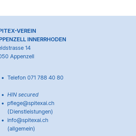
Kontaktinformationen
PITEX-VEREIN
PPENZELL INNERRHODEN
eldstrasse 14
050 Appenzell
Telefon 071 788 40 80
HIN secured
pflege@spitexai.ch
(Dienstleistungen)
info@spitexai.ch
(allgemein)