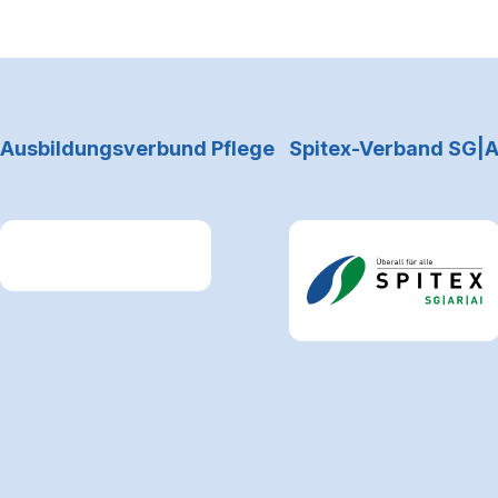
Footerbereich
Ausbildungsverbund Pflege
Spitex-Verband SG|A
Link zum Premiumpartner: Allianz
Link zum Premiumpartne