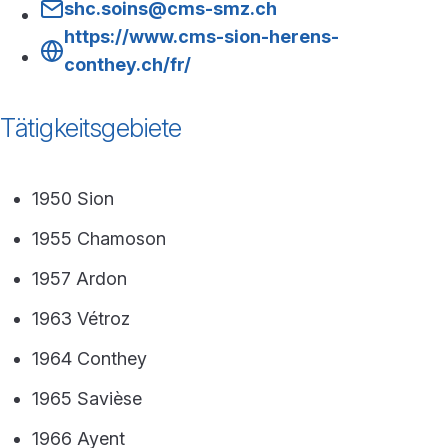
shc.soins@cms-smz.ch
https://www.cms-sion-herens-
conthey.ch/fr/
Tätigkeitsgebiete
1950 Sion
1955 Chamoson
1957 Ardon
1963 Vétroz
1964 Conthey
1965 Savièse
1966 Ayent