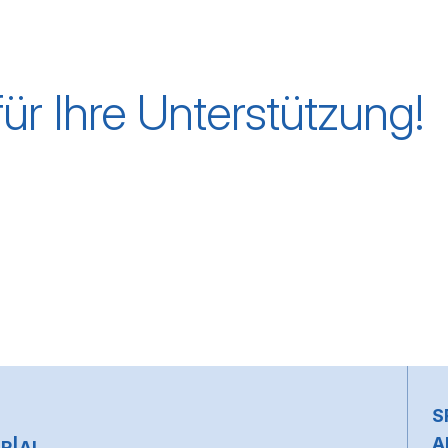
ür Ihre Unterstützung!
~
S
A
R|AI