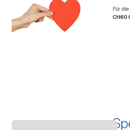
Für di
CH60 
Sp