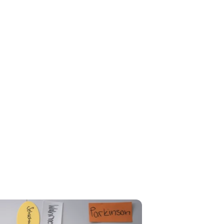
Pflegefachfrau/-mann HF"
Pflegefachfrau/-mann
HF