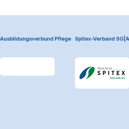
Footerbereich
Ausbildungsverbund Pflege
Spitex-Verband SG|A
Link zum Premiumpartner: Allianz
Link zum Premiumpartne