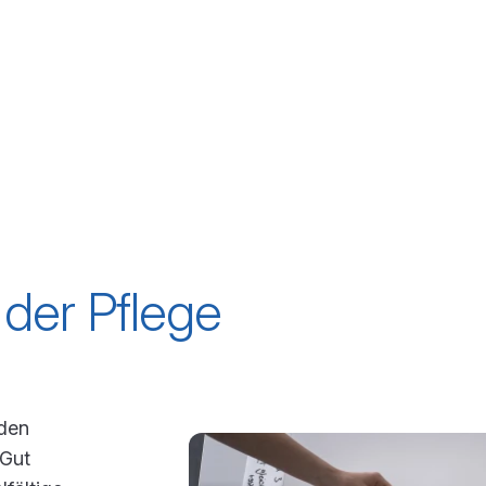
 Inhalt "Fachfrau/-mann Gesundheit EFZ"
Zum Inhalt "
Fachfrau/-mann
Gesundheit EFZ
 der Pflege
oden
 Gut