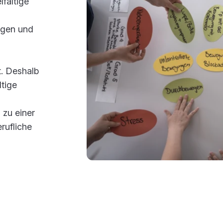
fältige
ngen und
t. Deshalb
ltige
 zu einer
rufliche