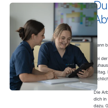
Du 
Ab
Dann bi
Bei der
Zuhause
Alltag.
fachlic
Die Arb
dich in
dazu. G