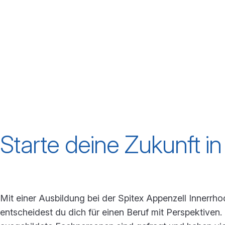
Zum Inhalt "Schnuppertag"
Zum
Schnuppertag
Zum Inhalt "Praktikumsplatz FH"
Praktikumsplatz FH
Starte deine Zukunft in
Mit einer Ausbildung bei der Spitex Appenzell Innerrh
entscheidest du dich für einen Beruf mit Perspektiven.