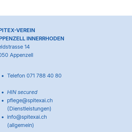
Kontaktinformationen
PITEX-VEREIN
PPENZELL INNERRHODEN
eldstrasse 14
050 Appenzell
Telefon 071 788 40 80
HIN secured
pflege@spitexai.ch
(Dienstleistungen)
info@spitexai.ch
(allgemein)