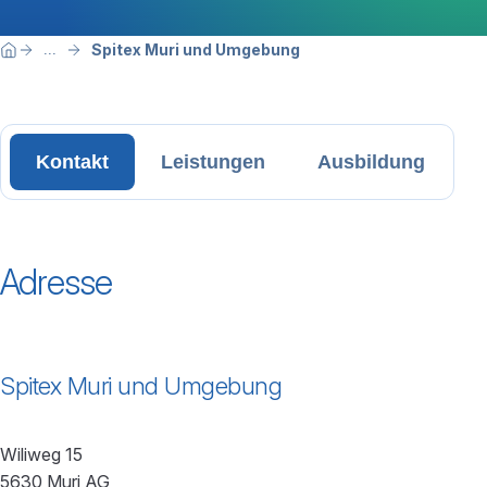
Breadcrumbnavigation
Sie befinden sich hier:
Spitex Muri und Umgebung
...
Home
Kontakt
Leistungen
Ausbildung
Adresse
Spitex Muri und Umgebung
Wiliweg 15
5630 Muri AG