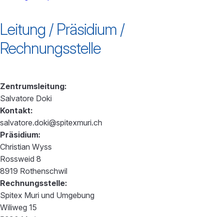
powered by
Usercentrics Consent
Leitung / Präsidium /
Management Platform
Rechnungsstelle
Zentrumsleitung:
Salvatore Doki
Kontakt:
salvatore.doki@spitexmuri.ch
Präsidium:
Christian Wyss
Rossweid 8
8919 Rothenschwil
Rechnungsstelle:
Spitex Muri und Umgebung
Wiliweg 15