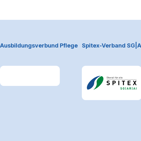
Footerbereich
Ausbildungsverbund Pflege
Spitex-Verband SG|A
Link zum Premiumpartner: Allianz
Link zum Premiumpartne