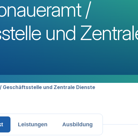
onaueramt /
stelle und Zentral
avigation
 Geschäftsstelle und Zentrale Dienste
kt
Leistungen
Ausbildung