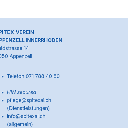
Kontaktinformationen
PITEX-VEREIN
PPENZELL INNERRHODEN
eldstrasse 14
050 Appenzell
Telefon 071 788 40 80
HIN secured
pflege@spitexai.ch
(Dienstleistungen)
info@spitexai.ch
(allgemein)