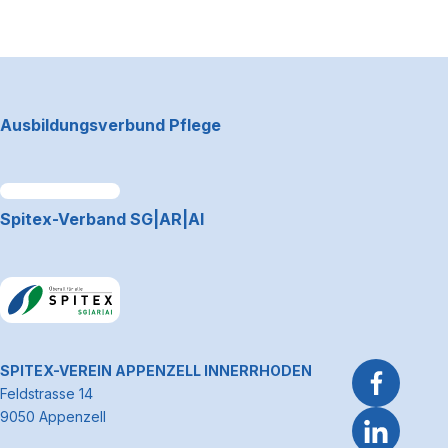
Management Platform
Footerbereich
Ausbildungsverbund Pflege
Link zum Premiumpartner: Allianz
Spitex-Verband SG|AR|AI
Link zum Premiumpartner: Allianz
~Kontaktinformationen
SPITEX-VEREIN APPENZELL INNERRHODEN
Feldstrasse 14
9050 Appenzell