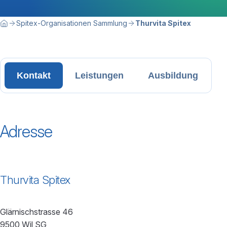
Breadcrumbnavigation
Sie befinden sich hier:
Spitex-Organisationen Sammlung
Thurvita Spitex
Home
Kontakt
Leistungen
Ausbildung
Adresse
Thurvita Spitex
Glärnischstrasse 46
9500 Wil SG