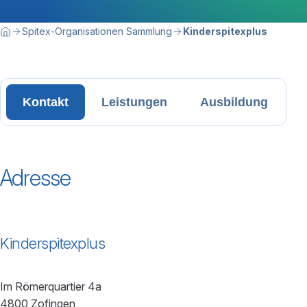
Breadcrumbnavigation
Sie befinden sich hier:
Spitex-Organisationen Sammlung
Kinderspitexplus
Home
Kontakt
Leistungen
Ausbildung
Adresse
Kinderspitexplus
Im Römerquartier 4a
4800 Zofingen