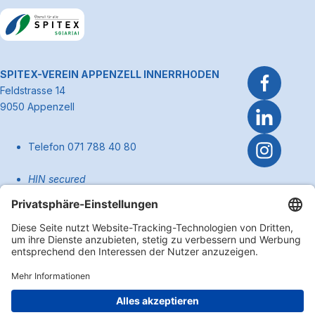
Link zum Premiumpartner: Allianz
~Kontaktinformationen
SPITEX-VEREIN APPENZELL INNERRHODEN
Feldstrasse 14
9050 Appenzell
Telefon 071 788 40 80
HIN secured
pflege@spitexai.ch (Dienstleistungen)
info@spitexai.ch (allgemein)
Kontakt
Zum Anfa
Impressum
Disclaimer
Datenschutzerklärung