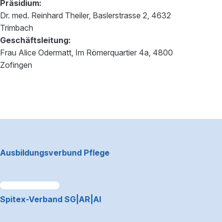
Präsidium:
Dr. med. Reinhard Theiler, Baslerstrasse 2, 4632
Trimbach
Geschäftsleitung:
Frau Alice Odermatt, Im Römerquartier 4a, 4800
Zofingen
Footerbereich
Ausbildungsverbund Pflege
Link zum Premiumpartner: Allianz
Spitex-Verband SG|AR|AI