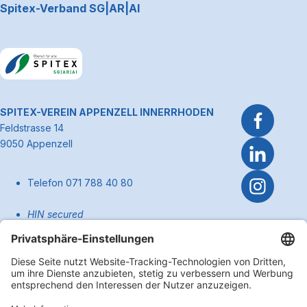
Link zum Premiumpartner: Allianz
Spitex-Verband SG|AR|AI
Link zum Premiumpartner: Allianz
~Kontaktinformationen
SPITEX-VEREIN APPENZELL INNERRHODEN
Feldstrasse 14
9050 Appenzell
Telefon 071 788 40 80
HIN secured
pflege@spitexai.ch (Dienstleistungen)
info@spitexai.ch (allgemein)
Kontakt