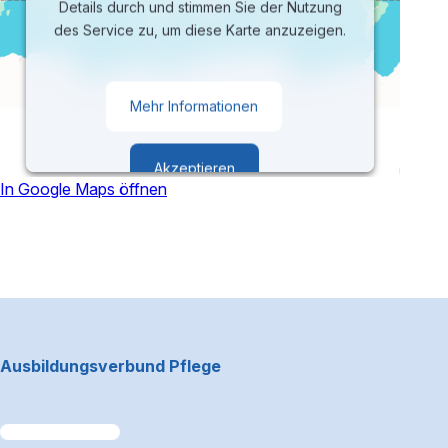
Details durch und stimmen Sie der Nutzung
des Service zu, um diese Karte anzuzeigen.
Mehr Informationen
Akzeptieren
In Google Maps öffnen
powered by
Usercentrics Consent
Management Platform
Footerbereich
Ausbildungsverbund Pflege