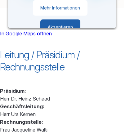
Mehr Informationen
Akzeptieren
In Google Maps öffnen
powered by
Usercentrics Consent
Leitung / Präsidium /
Management Platform
Rechnungsstelle
Präsidium:
Herr Dr. Heinz Schaad
Geschäftsleitung:
Herr Urs Kernen
Rechnungsstelle:
Frau Jacqueline Wälti