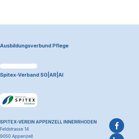
Footerbereich
Ausbildungsverbund Pflege
Link zum Premiumpartner: Allianz
Spitex-Verband SG|AR|AI
Link zum Premiumpartner: Allianz
~Kontaktinformationen
SPITEX-VEREIN APPENZELL INNERRHODEN
Feldstrasse 14
9050 Appenzell