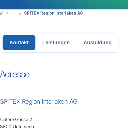
Breadcrumbnavigation
Sie befinden sich hier:
SPITEX Region Interlaken AG
...
Home
Kontakt
Leistungen
Ausbildung
Adresse
SPITEX Region Interlaken AG
Untere Gasse 2
3800 Unterseen