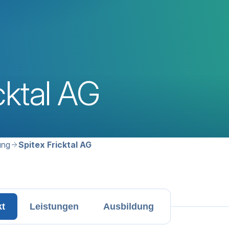
cktal AG
avigation
ung
Spitex Fricktal AG
kt
Leistungen
Ausbildung