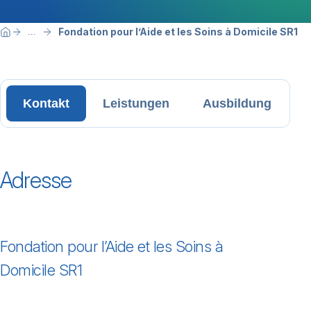
Breadcrumbnavigation
Sie befinden sich hier:
Fondation pour l’Aide et les Soins à Domicile SR1
...
Home
Kontakt
Leistungen
Ausbildung
Adresse
Fondation pour l’Aide et les Soins à
Domicile SR1