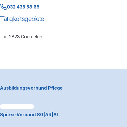
032 435 58 65
Tätigkeitsgebiete
2823 Courcelon
Footerbereich
Ausbildungsverbund Pflege
Link zum Premiumpartner: Allianz
Spitex-Verband SG|AR|AI