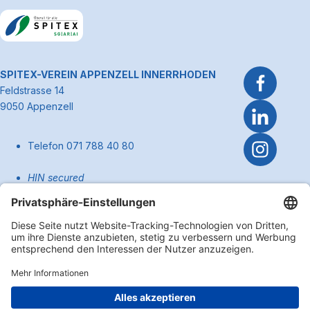
Link zum Premiumpartner: Allianz
~Kontaktinformationen
SPITEX-VEREIN APPENZELL INNERRHODEN
Feldstrasse 14
9050 Appenzell
Telefon 071 788 40 80
HIN secured
pflege@spitexai.ch (Dienstleistungen)
info@spitexai.ch (allgemein)
Kontakt
Zum Anfa
Impressum
Disclaimer
Datenschutzerklärung