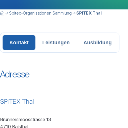
Breadcrumbnavigation
Sie befinden sich hier:
Spitex-Organisationen Sammlung
SPITEX Thal
Home
Kontakt
Leistungen
Ausbildung
Adresse
SPITEX Thal
Brunnersmoosstrasse 13
4710 Balsthal