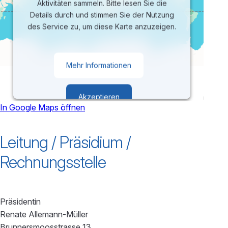
Aktivitäten sammeln. Bitte lesen Sie die
Details durch und stimmen Sie der Nutzung
des Service zu, um diese Karte anzuzeigen.
Mehr Informationen
Akzeptieren
In Google Maps öffnen
powered by
Usercentrics Consent
Leitung / Präsidium /
Management Platform
Rechnungsstelle
Präsidentin
Renate Allemann-Müller
Brunnersmoosstrasse 13