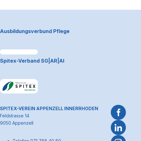
Footerbereich
Ausbildungsverbund Pflege
Link zum Premiumpartner: Allianz
Spitex-Verband SG|AR|AI
Link zum Premiumpartner: Allianz
~Kontaktinformationen
SPITEX-VEREIN APPENZELL INNERRHODEN
Feldstrasse 14
9050 Appenzell
Telefon 071 788 40 80