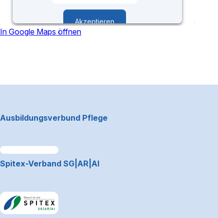
Akzeptieren
In Google Maps öffnen
powered by
Usercentrics Consent
Management Platform
Footerbereich
Ausbildungsverbund Pflege
Link zum Premiumpartner: Allianz
Spitex-Verband SG|AR|AI