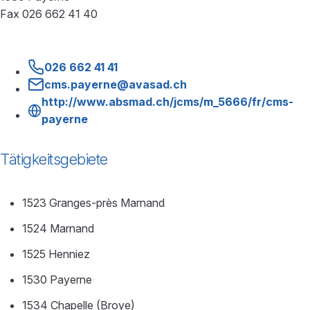
Fax 026 662 41 40
026 662 41 41
cms.payerne@avasad.ch
http://www.absmad.ch/jcms/m_5666/fr/cms-
payerne
Tätigkeitsgebiete
1523 Granges-près Marnand
1524 Marnand
1525 Henniez
1530 Payerne
1534 Chapelle (Broye)