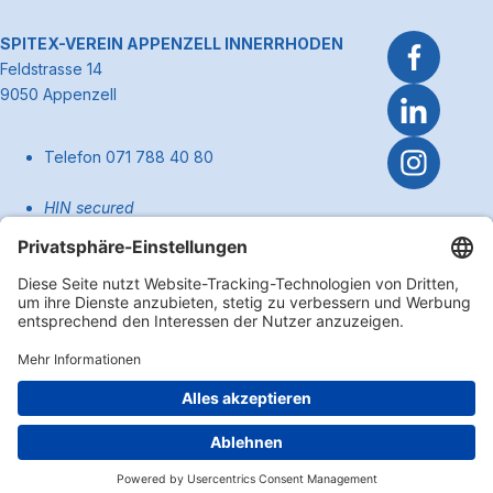
Link zum Premiumpartner: Allianz
~Kontaktinformationen
SPITEX-VEREIN APPENZELL INNERRHODEN
Feldstrasse 14
9050 Appenzell
Telefon 071 788 40 80
HIN secured
pflege@spitexai.ch (Dienstleistungen)
info@spitexai.ch (allgemein)
Kontakt
Zum Anfa
Impressum
Disclaimer
Datenschutzerklärung
Cookie Einstellungen
Copyright 2026 Spitex-Verein Appenzell Innerrhoden