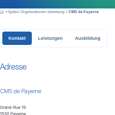
Breadcrumbnavigation
Sie befinden sich hier:
Spitex-Organisationen Sammlung
CMS de Payerne
Home
Kontakt
Leistungen
Ausbildung
Adresse
CMS de Payerne
Grand-Rue 19
1530 Payerne