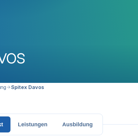
vos
avigation
ung
Spitex Davos
kt
Leistungen
Ausbildung