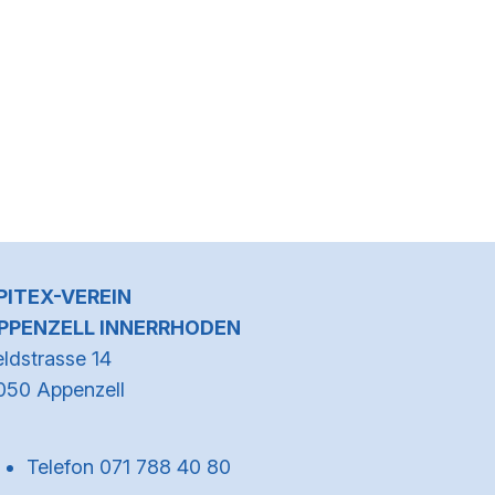
Kontaktinformationen
PITEX-VEREIN
PPENZELL INNERRHODEN
eldstrasse 14
050 Appenzell
Telefon 071 788 40 80