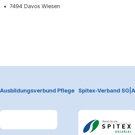
7494 Davos Wiesen
Footerbereich
Ausbildungsverbund Pflege
Spitex-Verband SG|A
Link zum Premiumpartner: Allianz