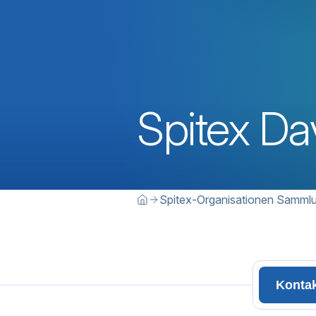
Spitex Da
Breadcrumbn
Sie befinden sich hier:
Spitex-Organisationen Samml
Home
Konta