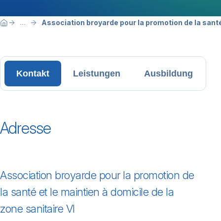
Breadcrumbnavigation
Sie befinden sich hier:
Association broyarde pour la promotion de la santé 
...
Home
Kontakt
Leistungen
Ausbildung
Adresse
Association broyarde pour la promotion de
la santé et le maintien à domicile de la
zone sanitaire VI