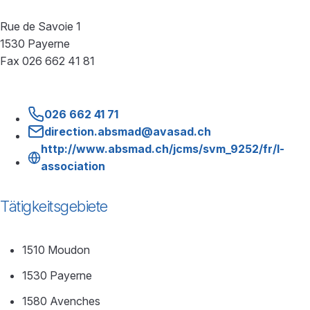
Rue de Savoie 1
1530 Payerne
Fax 026 662 41 81
026 662 41 71
direction.absmad@avasad.ch
http://www.absmad.ch/jcms/svm_9252/fr/l-
association
Tätigkeitsgebiete
1510 Moudon
1530 Payerne
1580 Avenches