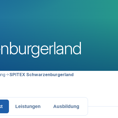
nburgerland
avigation
ung
SPITEX Schwarzenburgerland
kt
Leistungen
Ausbildung