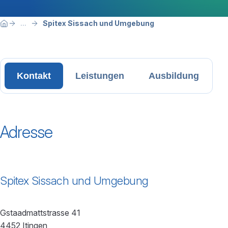
Breadcrumbnavigation
Sie befinden sich hier:
Spitex Sissach und Umgebung
...
Home
Kontakt
Leistungen
Ausbildung
Adresse
Spitex Sissach und Umgebung
Gstaadmattstrasse 41
4452 Itingen