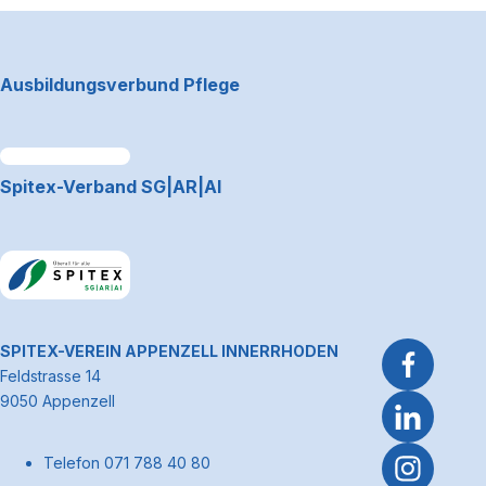
Footerbereich
Ausbildungsverbund Pflege
Link zum Premiumpartner: Allianz
Spitex-Verband SG|AR|AI
Link zum Premiumpartner: Allianz
~Kontaktinformationen
SPITEX-VEREIN APPENZELL INNERRHODEN
Feldstrasse 14
9050 Appenzell
Telefon 071 788 40 80