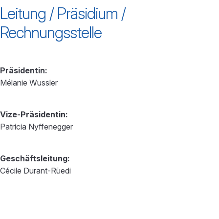
Leitung / Präsidium /
Management Platform
Rechnungsstelle
Präsidentin:
Mélanie Wussler
Vize-Präsidentin:
Patricia Nyffenegger
Geschäftsleitung:
Cécile Durant-Rüedi