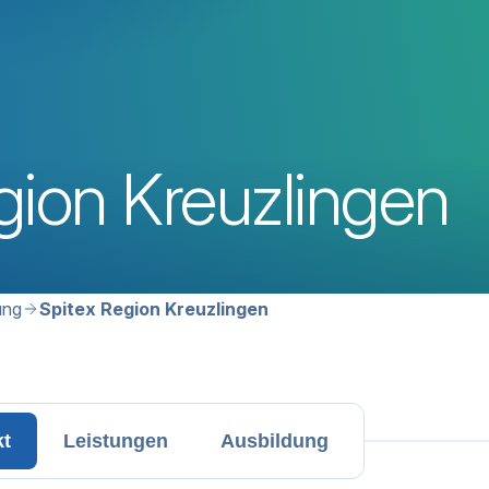
gion Kreuzlingen
avigation
ung
Spitex Region Kreuzlingen
kt
Leistungen
Ausbildung