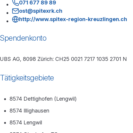
071 677 89 89
ost@spitexrk.ch
http://www.spitex-region-kreuzlingen.ch
Spendenkonto
UBS AG, 8098 Zürich: CH25 0021 7217 1035 2701 N
Tätigkeitsgebiete
8574 Dettighofen (Lengwil)
8574 Illighausen
8574 Lengwil