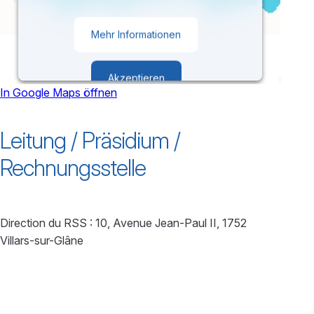
Mehr Informationen
Akzeptieren
In Google Maps öffnen
powered by
Usercentrics Consent
Leitung / Präsidium /
Management Platform
Rechnungsstelle
Direction du RSS :
10, Avenue Jean-Paul II, 1752
Villars-sur-Glâne