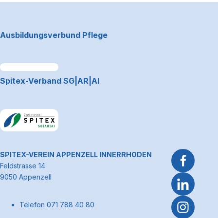
Footerbereich
Ausbildungsverbund Pflege
Link zum Premiumpartner: Allianz
Spitex-Verband SG|AR|AI
Link zum Premiumpartner: Allianz
~Kontaktinformationen
SPITEX-VEREIN APPENZELL INNERRHODEN
Feldstrasse 14
9050 Appenzell
Telefon 071 788 40 80