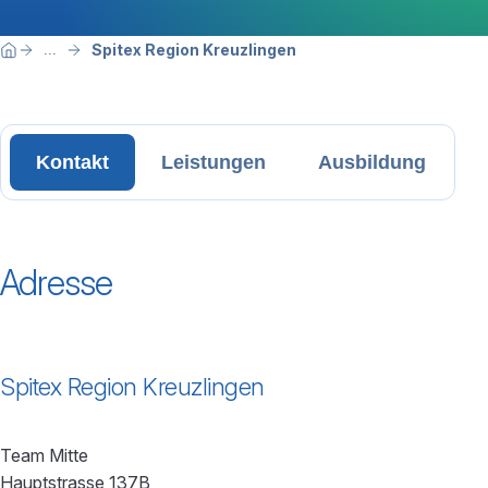
Breadcrumbnavigation
Sie befinden sich hier:
Spitex Region Kreuzlingen
...
Home
Kontakt
Leistungen
Ausbildung
Adresse
Spitex Region Kreuzlingen
Team Mitte
Hauptstrasse 137B