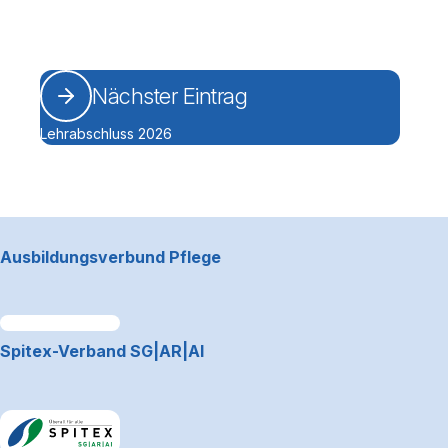
Nächster Eintrag
Lehrabschluss 2026
Footerbereich
Ausbildungsverbund Pflege
Link zum Premiumpartner: Allianz
Spitex-Verband SG|AR|AI