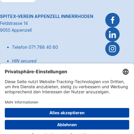
Link zum Premiumpartner: Allianz
~Kontaktinformationen
SPITEX-VEREIN APPENZELL INNERRHODEN
Feldstrasse 14
9050 Appenzell
Telefon 071 788 40 80
HIN secured
pflege@spitexai.ch (Dienstleistungen)
info@spitexai.ch (allgemein)
Kontakt
Zum Anfa
Impressum
Disclaimer
Datenschutzerklärung
Cookie Einstellungen
Copyright 2026 Spitex-Verein Appenzell Innerrhoden