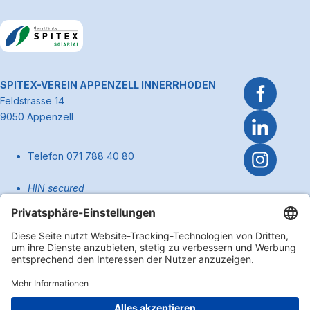
Link zum Premiumpartner: Allianz
~Kontaktinformationen
SPITEX-VEREIN APPENZELL INNERRHODEN
Feldstrasse 14
9050 Appenzell
Telefon 071 788 40 80
HIN secured
pflege@spitexai.ch (Dienstleistungen)
info@spitexai.ch (allgemein)
Kontakt
Zum Anfa